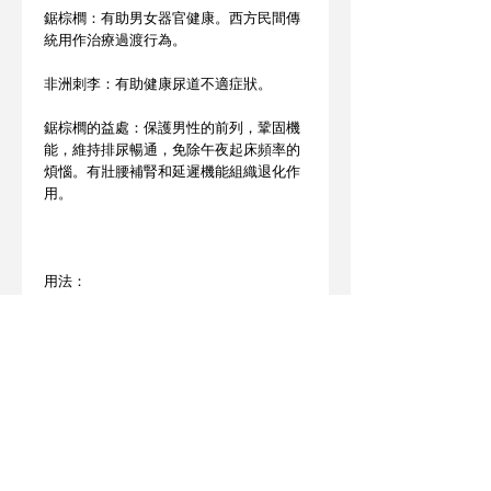
鋸棕櫚：有助男女器官健康。西方民間傳
統用作治療過渡行為。
非洲刺李：有助健康尿道不適症狀。
鋸棕櫚的益處：保護男性的前列，鞏固機
能，維持排尿暢通，免除午夜起床頻率的
煩惱。有壯腰補腎和延遲機能組織退化作
用。
用法：
(成人男性) 適量服用。
建議每日2次，每次1粒或遵營養師指示。
警告:
遠離兒童。存放乾爽位置。如安全封條破
裂，請勿使用。
此產品沒有根據《藥劑業及毒藥條例》或