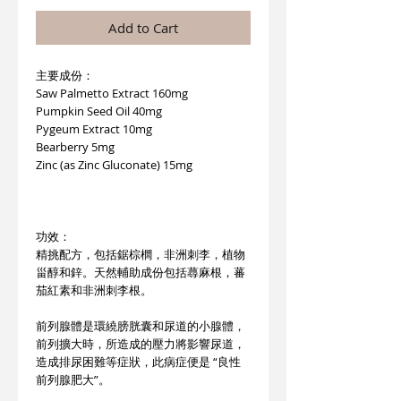
Add to Cart
主要成份：
Saw Palmetto Extract 160mg
Pumpkin Seed Oil 40mg
Pygeum Extract 10mg
Bearberry 5mg
Zinc (as Zinc Gluconate) 15mg
功效：
精挑配方，包括鋸棕櫚，非洲刺李，植物
甾醇和鋅。天然輔助成份包括蕁麻根，蕃
茄紅素和非洲刺李根。
前列腺體是環繞膀胱囊和尿道的小腺體，
前列擴大時，所造成的壓力將影響尿道，
造成排尿困難等症狀，此病症便是 “良性
前列腺肥大”。