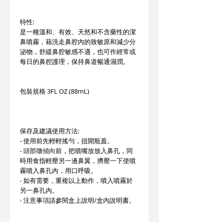
特性:
是一種溫和、有效、天然和不含藥性的潔
鼻噴霧，藉洗走鼻腔內的致敏原和減少分
泌物，舒緩鼻腔敏感不適，也可作經常或
每日的鼻腔護理，保持鼻道暢通濕潤。
包裝規格 3FL OZ (88mL)
保存及建議使用方法:
- 使用前先輕輕搖勻，扭開瓶蓋。
- 頭部徵傾向前，把噴嘴放放入鼻孔，同
時用食指輕壓另一邊鼻翼，擠壓一下使噴
霧噴入鼻孔內，用口呼吸。
- 如有需要，重複以上動作，噴入噴霧於
另一鼻孔內。
- 注意事項請參閱盒上說明/盒內說明書。